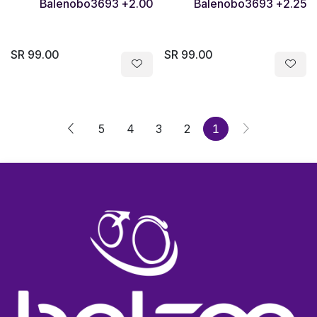
Balenobo3693 +2.00
Balenobo3693 +2.25
SR
99.00
SR
99.00
5
4
3
2
1