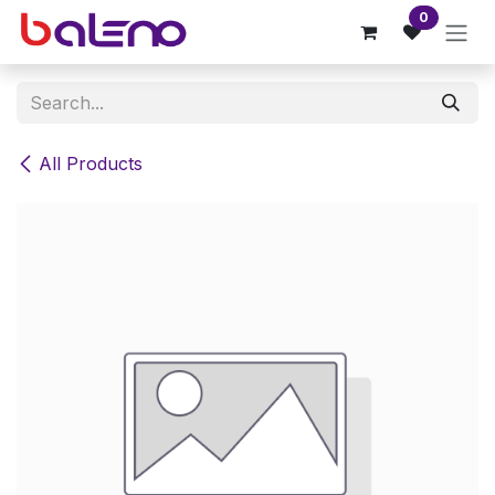
Skip to Content
0
All Products