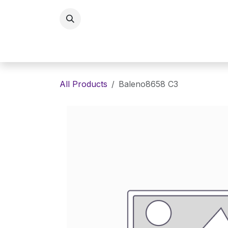
Skip to Content
Home
Eyewaer
Lenses
E
All Products
Baleno8658 C3