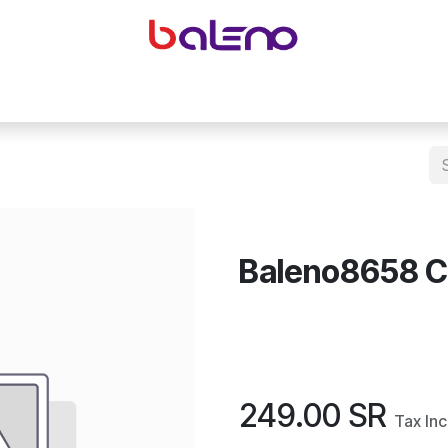
yeglasses accessories
Equipping optical shops
Accessor
Baleno8658 
249.00
SR
Tax In