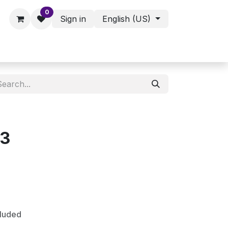
0
Sign in
English (US)
ies - Assorted Products
Shop
C3
cluded