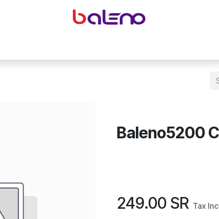
yeglasses accessories
Equipping optical shops
Accessor
Baleno5200 C
249.00
SR
Tax In