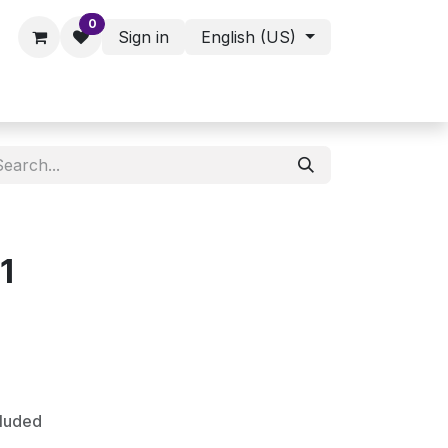
0
Sign in
English (US)
ies - Assorted Products
Shop
1
cluded