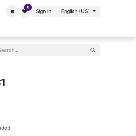
0
Sign in
English (US)
ies - Assorted Products
Shop
1
luded