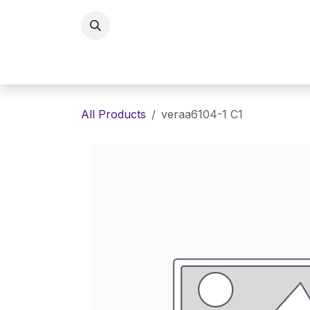
Skip to Content
Home
Eyewaer
Lenses
E
All Products
veraa6104-1 C1