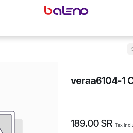
yeglasses accessories
Equipping optical shops
Accessor
veraa6104-1 C
189.00
SR
Tax Inc