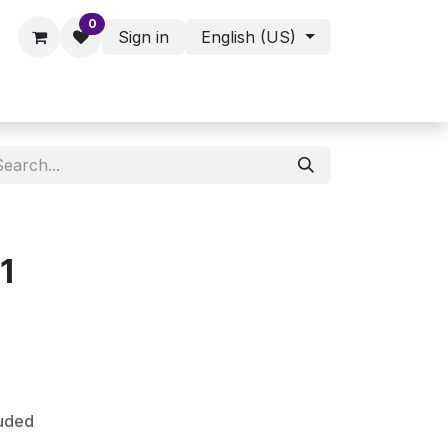
0
Sign in
English (US)
ies - Assorted Products
Shop
1
luded