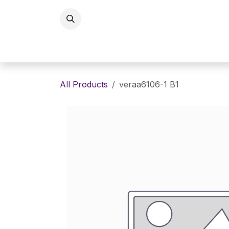
Skip to Content
Home
Eyewaer
Lenses
E
All Products
veraa6106-1 B1