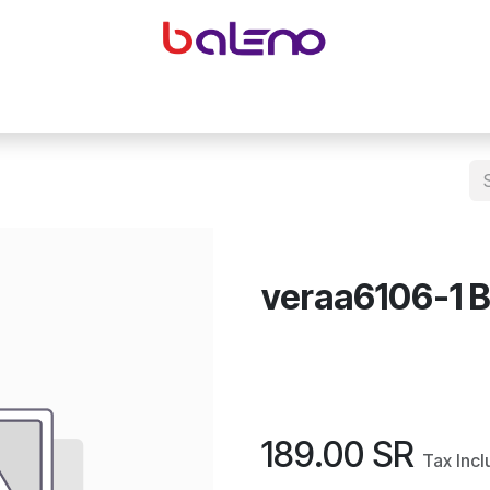
yeglasses accessories
Equipping optical shops
Accessor
veraa6106-1 B
189.00
SR
Tax Inc