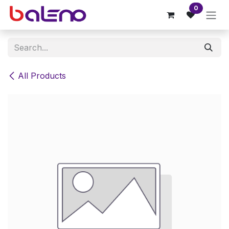
Skip to Content
0
All Products