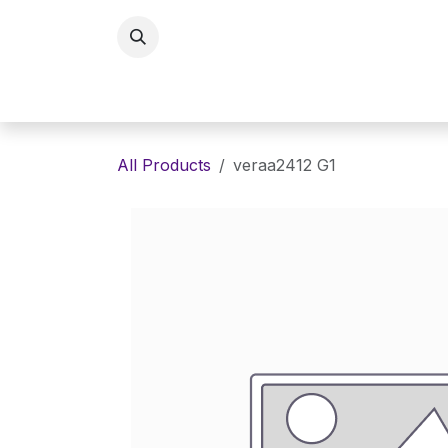
Skip to Content
Home
Eyewaer
Lenses
E
All Products
veraa2412 G1