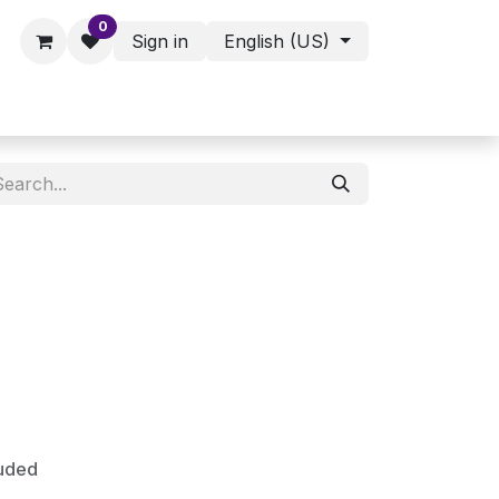
0
Sign in
English (US)
ies - Assorted Products
Shop
luded