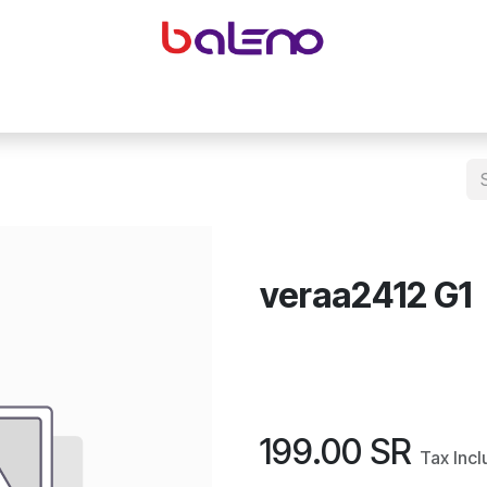
yeglasses accessories
Equipping optical shops
Accessor
veraa2412 G1
199.00
SR
Tax Inc