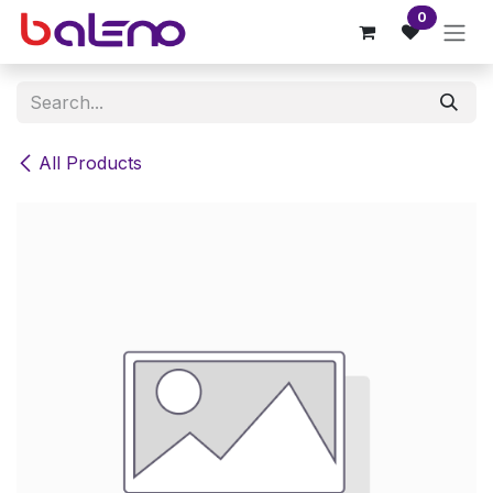
Skip to Content
0
All Products