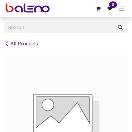
Skip to Content
0
All Products