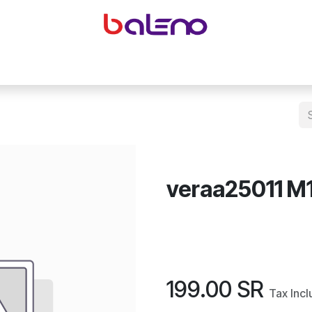
yeglasses accessories
Equipping optical shops
Accessor
veraa25011 M
199.00
SR
Tax Inc