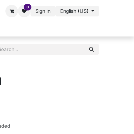
0
Sign in
English (US)
ies - Assorted Products
Shop
1
luded