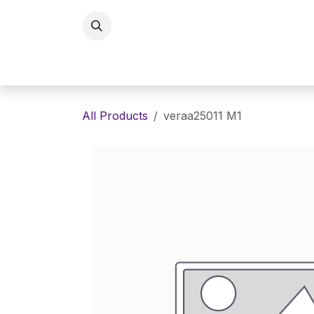
Skip to Content
Home
Eyewaer
Lenses
E
All Products
veraa25011 M1