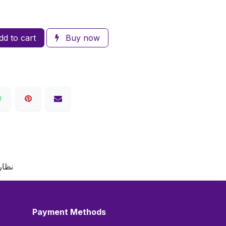
d to cart
Buy now
نظار
Payment Methods