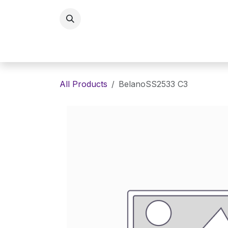
Skip to Content
Home
Eyewaer
Lenses
E
All Products
BelanoSS2533 C3