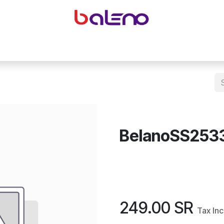
yeglasses accessories
Equipping optical shops
Accessor
BelanoSS253
249.00
SR
Tax In