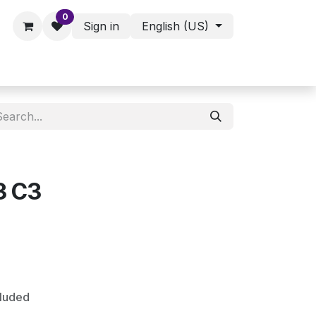
0
Sign in
English (US)
ies - Assorted Products
Shop
3 C3
cluded