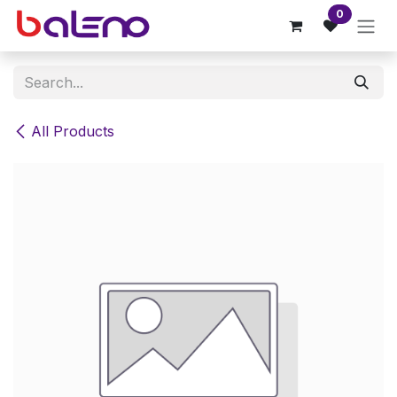
Skip to Content
0
All Products