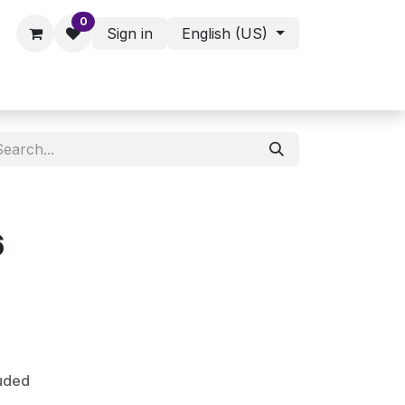
0
Sign in
English (US)
ies - Assorted Products
Shop
6
luded