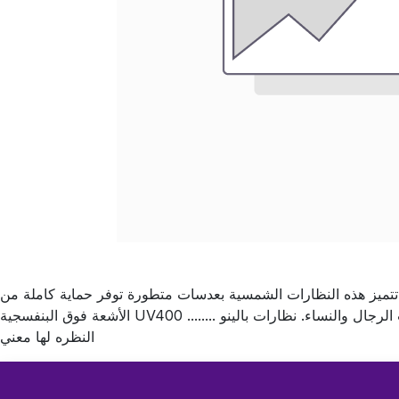
تميز هذه النظارات الشمسية بعدسات متطورة توفر حماية كاملة من
الأشعة فوق البنفسجية UV400 مما يجعلها مثالية للاستخدام اليومي والقيادة تحت أشعة الشمس. تصميمها الخفيف يمنحك الراحة طوال اليوم مع مظهر فخم يناسب الرجال والنساء. نظارات بالينو ........
النظره لها معني