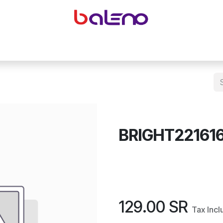
yeglasses accessories
Equipping optical shops
Accessor
BRIGHT22161
129.00
SR
Tax Inc