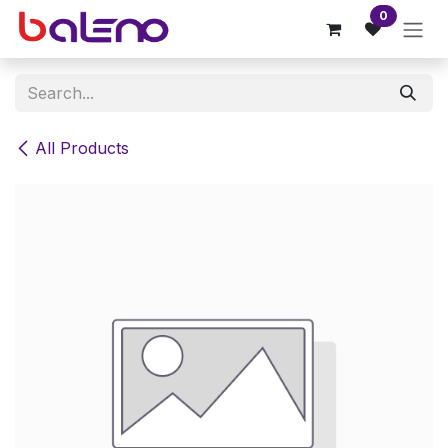
Skip to Content
0
All Products