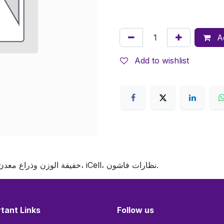
Ad
Add to wishlist
نظارات iCell بخامة TR خفيفة الوزن وذراع معدن لإطلالة فاشون عملية – إطار خفيف، معدن، iCell، نظارات فاشون.
tant Links
Follow us