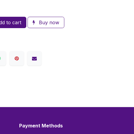
d to cart
Buy now
Payment Methods