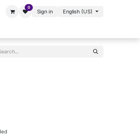
0
Sign in
English (US)
ies - Assorted Products
Shop
ded