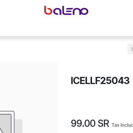
yeglasses accessories
Equipping optical shops
Accessor
ICELLF25043
99.00
SR
Tax Inclu