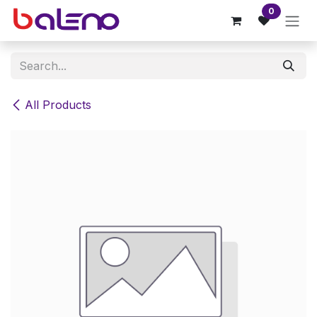
Skip to Content
0
All Products