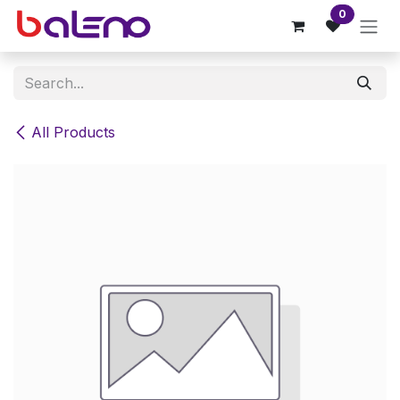
Skip to Content
0
All Products