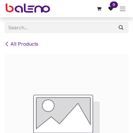
Skip to Content
0
All Products