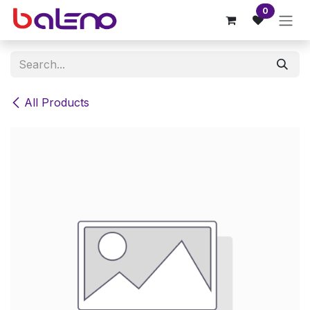
Skip to Content
0
All Products