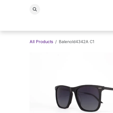
Skip to Content
Home
Eyewaer
Lenses
E
All Products
Balenold4342A C1